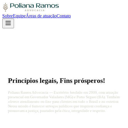
Sobre
Equipe
Áreas de atuação
Contato
Princípios legais, Fins prósperos!
Poliana Ramos Advocacia — Escritório fundado em 2009, com atuação
presencial em Governador Valadares (MG) e Porto Seguro (BA). Também
oferece atendimento on-line para clientes em todo o Brasil e no exterior.
Nossa missão é fornecer serviços jurídicos que inspirem confiança e
promovam a justiça, pautados pela ética, integridade e respeito.